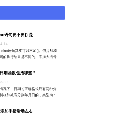
f else语句要不要{} 是
04-14
if else语句其实可以不加{}。但是加和
码的执行结果是不同的。不加大括号
,如果if条件不满足,则最
el日期函数包括哪些？
03-30
情况下，日期的正确格式只有两种分
斜杠和减号分割年月日的，类型为：
/m/d或者yyyy-m-d其余的录入格
生添加手指滑动左右