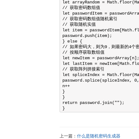
let arrayRandom = Math.floor(Ma
// 获取密码数组值

let passwordItem = passwordArra
// 获取密码数组值随机索引

// 获取随机实值

let item = passwordItem[Math.fl
password.push(item);

} else {

// 如果密码大，则为9，则最新的4个
// 按顺序获取数组值

let newItem = passwordArray[n];
let lastItem = newItem[Math.flo
// 获取阵列拼接索引

let spliceIndex = Math.floor(Ma
password.splice(spliceIndex, 0,
n++

}

}

return password.join("");

}
上一篇：
什么是随机密码生成器