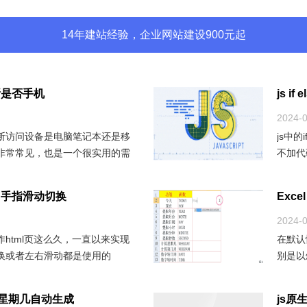
14年建站经验，企业网站建设900元起
断是否手机
js i
2024-
断访问设备是电脑笔记本还是移
js中的
非常常见，也是一个很实用的需
不加代
断是否手机主要用是到
的时候
加手指滑动切换
Exc
2024-
html页这么久，一直以来实现
在默认
换或者左右滑动都是使用的
别是以
min.js这个插件，兼容电脑端和移
yyyy
函数星期几自动生成
js原