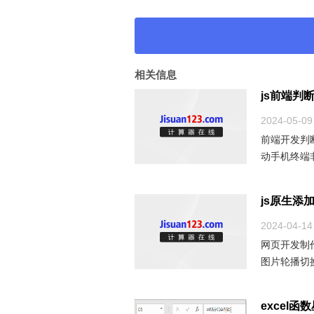
相关信息
js前端判
2024-05-09
前端开发判
动手机终端
求。js判
js原生添
2024-04-14
网页开发制作
图片轮播切
swiper.
excel