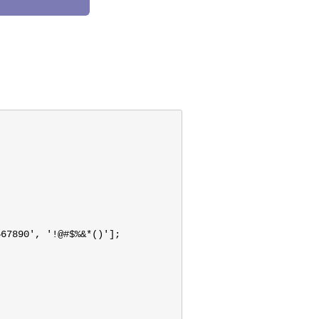
67890', '!@#$%&*()'];
