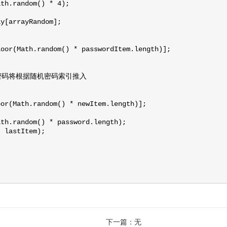
th.random() * 4);

y[arrayRandom];

oor(Math.random() * passwordItem.length)];

密码将根据随机密码索引推入



or(Math.random() * newItem.length)];

th.random() * password.length);

 lastItem);

下一篇：
无