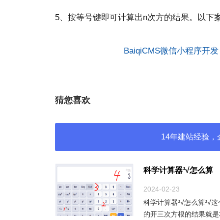
5、按等号键即可计算出n次方的结果。以下
BaiqiCMS微信小程序
猜您喜欢
14年建站经验，
科学计算器³√怎么算
2024-02-23
科学计算器³√怎么算³√
的开三次方根的结果就是3