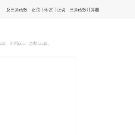
反三角函数
正弦
余弦
正切
三角函数计算器
t、正割sec、余割csc值。