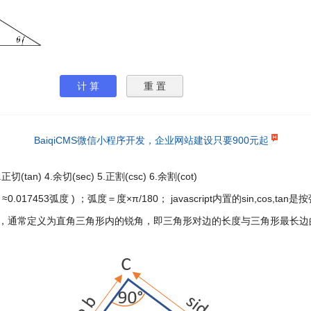
BaiqiCMS微信小程序开发，企业网站建设只要900元起
.正切(tan) 4.余切(sec) 5.正割(csc) 6.余割(cot)
 ≈0.017453弧度 ) ；弧度＝度×π/180； javascript内置的sin,cos,t
通常定义为直角三角形内的锐角，即三角形对边的长度与三角形最长边的比值。