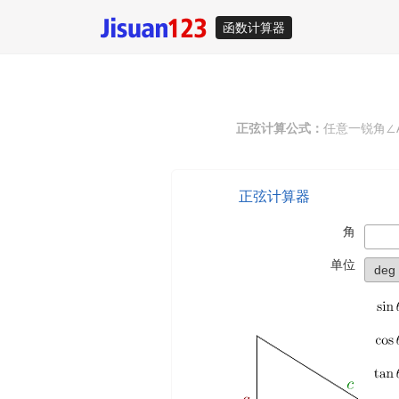
函数计算器
正弦计算公式：
任意一锐角∠A
正弦计算器
角
单位