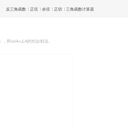
反三角函数
正弦
余弦
正切
三角函数计算器
，即sinA=∠A的对边/斜边。